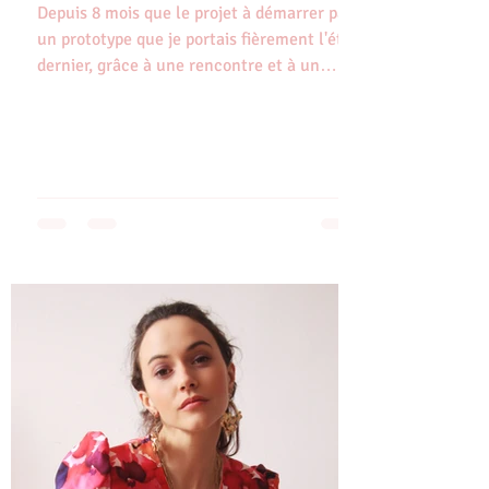
Depuis 8 mois que le projet à démarrer par
un prototype que je portais fièrement l'été
dernier, grâce à une rencontre et à un
"perfect...