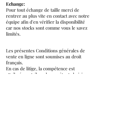
Echange:
Pour tout échange de taille merci de
rentrer au plus vite en contact avec notre
équipe afin d'en vérifier la disponibilité
car nos stocks sont comme vous le savez
limités.
Les présentes Conditions générales de
vente en ligne sont soumises au droit
français.
En cas de litige, la compétence est
attribuée au tribunal compétent choisi
par Le client, qui pourra être soit sur son
lieu de résidence, soit au lieu
d’exécution du contrat, ou bien encore
au lieu de résidence du siège social du
vendeur.
Contact pour toute correspondance:
Les Poupées