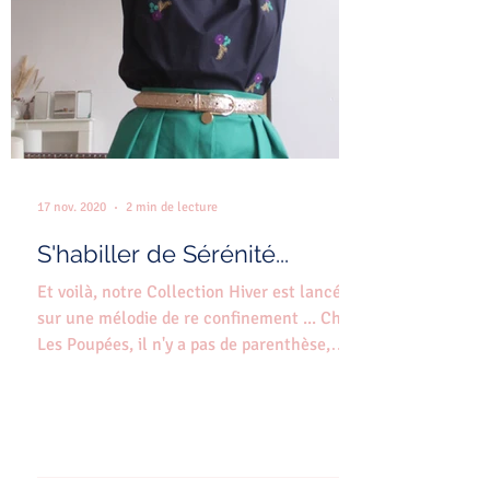
17 nov. 2020
2 min de lecture
S'habiller de Sérénité...
Et voilà, notre Collection Hiver est lancée
sur une mélodie de re confinement ... Chez
Les Poupées, il n'y a pas de parenthèse,
on...