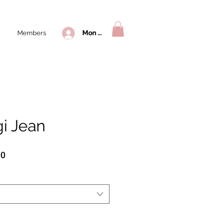
Mon compte
Members
gi Jean
Prix
00
l
promotionnel