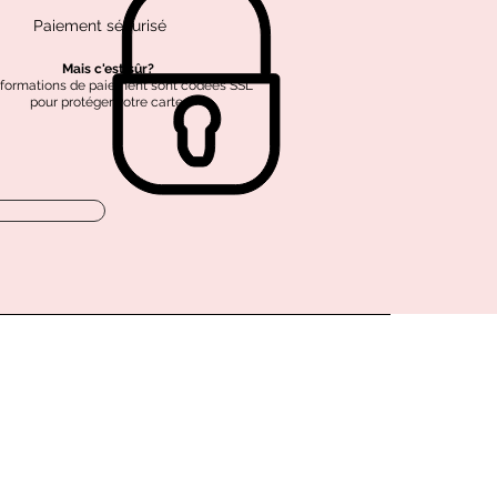
Paiement sécurisé
Mais c'est sûr?
nformations de paiement sont codées SSL
pour protéger votre carte.