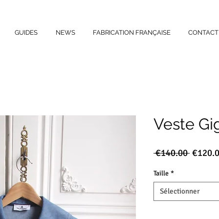
GUIDES
NEWS
FABRICATION FRANÇAISE
CONTACT
Veste Gi
Prix
 €140.00 
€120.
origina
Taille
*
Sélectionner
Quantité
*