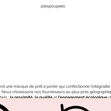
@lespoupees
bord une marque de prêt à porter qui confectionne l'intégralit
n. Nous choisissons nos fournisseurs au plus près géographiq
iels :
la proximité
,
la qualité
et
l'engagement écologique
d