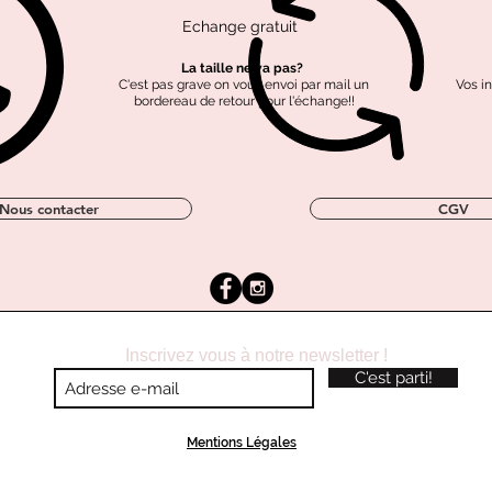
Echange gratuit
Tissus labellisé OEKO-
Coton labellisé GOTS
Polyester recyclé
TEX
La taille ne va pas?
C'est pas grave on vous envoi par mail un
Vos i
bordereau de retour pour l'échange!!
Nous contacter
CGV
Inscrivez vous à notre newsletter !
C'est parti!
Mentions Légales