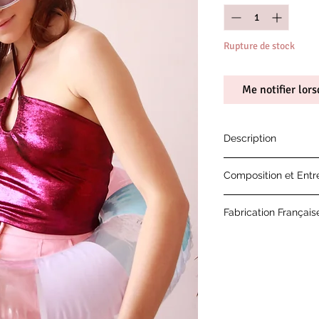
Rupture de stock
Me notifier lors
Description
Le top style Flash 
Composition et Entr
Top lamé rose court e
Il peut se porter de 
30% Polyester 60% 
décider comment vous
Fabrication Français
Retrouvez plus de dé
d'entretien "
Chaque vêtement es
notre atelier situé à