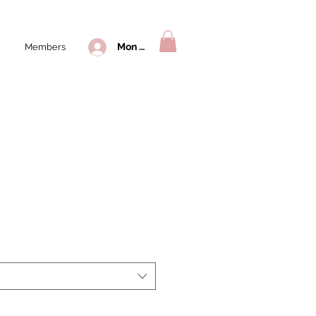
Mon compte
Members
rix
romotionnel