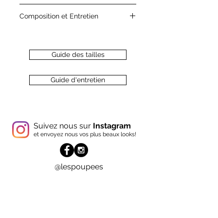
un mélange de différents cordons
Chaque vêtement est confectionné
dans un esprit escalade et le tissu à
Composition et Entretien
avec amour dans notre atelier situé
effet que l'on adore!
à Lyon!
100% polyester
Origine: Asie
Retrouvez plus de détails sur notre
Guide des tailles
page " Guide d'entretien "
Guide d'entretien
Suivez nous sur
Instagram
et envoyez nous vos plus beaux looks!
@lespoupees