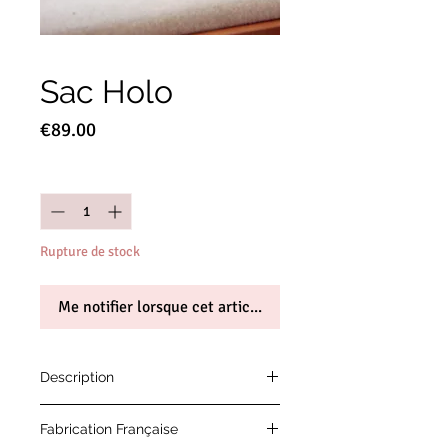
Sac Holo
Prix
€89.00
Quantité
*
Rupture de stock
Me notifier lorsque cet article est disponible
Description
Sac Disco!
Fabrication Française
Un nouveau sac ultra tendance avec