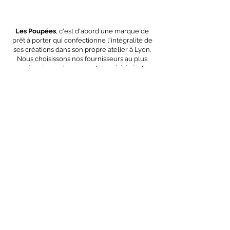
Les Poupées
, c'est d'abord une marque de
prêt à porter qui confectionne l'intégralité de
ses créations dans son propre atelier à Lyon.
Nous choisissons nos fournisseurs au plus
près géographiquement en privilégiant
toujours 3 critères essentiels :
la proximité
,
la
qualité
et
l'engagement écologique
de nos
matières premières.
OEKO-TEX
GOTS
Polyester
recyclé
Nous contacter
CGV