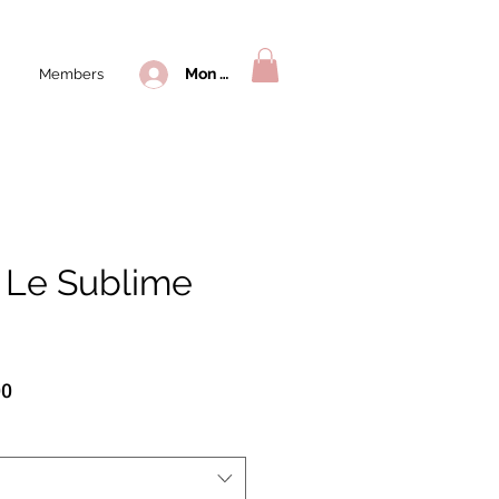
Mon compte
Members
 Le Sublime
Prix
00
l
promotionnel