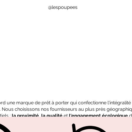
@lespoupees
bord une marque de prêt à porter qui confectionne l'intégralit
n. Nous choisissons nos fournisseurs au plus près géographiq
iels :
la proximité
,
la qualité
et
l'engagement écologique
d