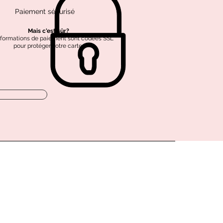
Paiement sécurisé
Mais c'est sûr?
nformations de paiement sont codées SSL
pour protéger votre carte.