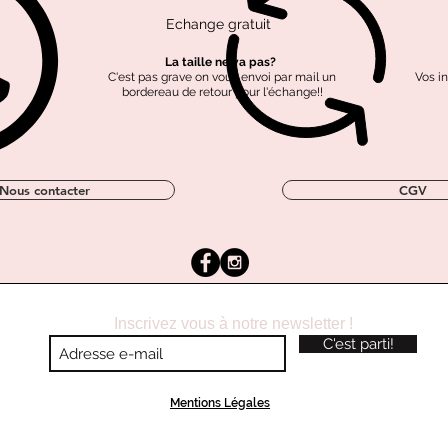
Echange gratuit
Tissus labellisé OEKO-
Coton labellisé GOTS
Polyester recyclé
TEX
La taille ne va pas?
C'est pas grave on vous envoi par mail un
Vos i
bordereau de retour pour l'échange!!
Nous contacter
CGV
Inscrivez vous à notre newsletter !
C'est parti!
Mentions Légales