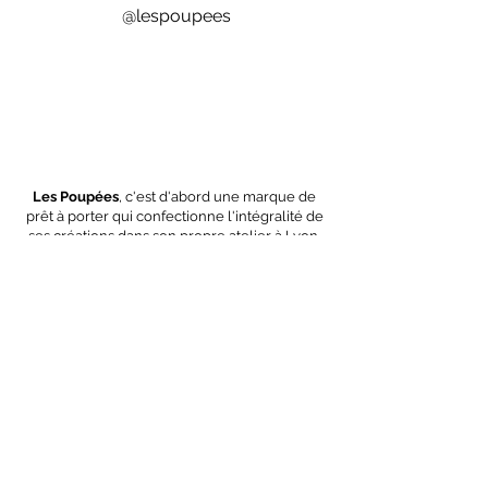
@lespoupees
Les Poupées
, c'est d'abord une marque de
prêt à porter qui confectionne l'intégralité de
ses créations dans son propre atelier à Lyon.
Nous choisissons nos fournisseurs au plus
près géographiquement en privilégiant
toujours 3 critères essentiels :
la proximité
,
la
qualité
et
l'engagement écologique
de nos
matières premières.
OEKO-TEX
GOTS
Polyester
recyclé