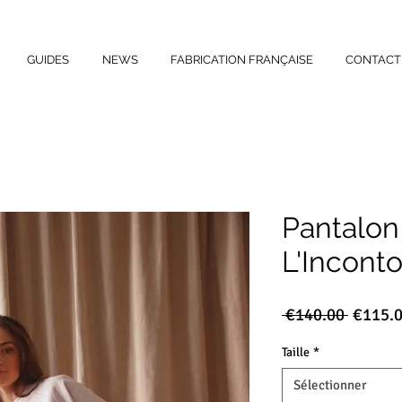
GUIDES
NEWS
FABRICATION FRANÇAISE
CONTACT
Pantalon
L'Incont
Prix
 €140.00 
€115.
origina
Taille
*
Sélectionner