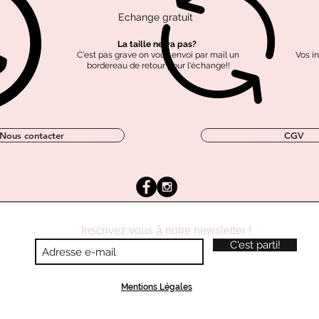
Echange gratuit
Tissus labellisé OEKO-
Coton labellisé GOTS
Polyester recyclé
TEX
La taille ne va pas?
C'est pas grave on vous envoi par mail un
Vos i
bordereau de retour pour l'échange!!
Nous contacter
CGV
Inscrivez vous à notre newsletter !
C'est parti!
Mentions Légales