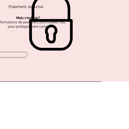
Paiement sécurisé
Mais c'est sûr?
nformations de paiement sont codées SSL
pour protéger votre carte.