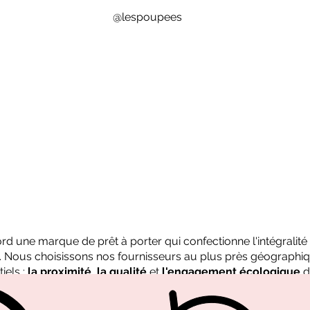
@lespoupees
bord une marque de prêt à porter qui confectionne l'intégralit
n. Nous choisissons nos fournisseurs au plus près géographiq
iels :
la proximité
,
la qualité
et
l'engagement écologique
d