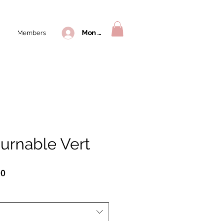
Mon compte
Members
ournable Vert
Prix
00
l
promotionnel