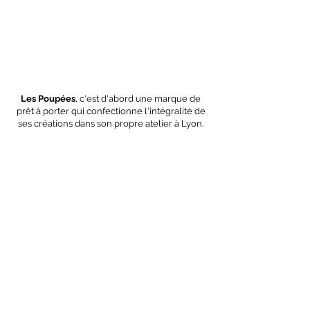
Les Poupées
, c'est d'abord une marque de
prêt à porter qui confectionne l'intégralité de
ses créations dans son propre atelier à Lyon.
Nous choisissons nos fournisseurs au plus
près géographiquement en privilégiant
toujours 3 critères essentiels :
la proximité
,
la
qualité
et
l'engagement écologique
de nos
matières premières.
OEKO-TEX
GOTS
Polyester
recyclé
Nous contacter