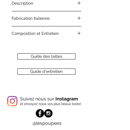
Description
La touche jamais too much !
Fabrication Italienne
Chaussette en coton écru avec son
motif de coeurs rouges.
Chaque vêtement est confectionné
Composition et Entretien
avec amour et choisit avec soin
100% coton
Retrouvez plus de détails sur notre
page " Guide d'entretien "
Guide des tailles
Guide d'entretien
Suivez nous sur
Instagram
et envoyez nous vos plus beaux looks!
@lespoupees