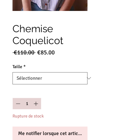
Chemise
Coquelicot
Prix
Prix
 €110.00 
€85.00
original
promotionnel
Taille
*
Quantité
*
Rupture de stock
Me notifier lorsque cet article est disponible