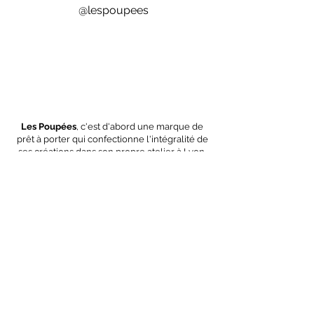
@lespoupees
Les Poupées
, c'est d'abord une marque de
prêt à porter qui confectionne l'intégralité de
ses créations dans son propre atelier à Lyon.
Nous choisissons nos fournisseurs au plus
près géographiquement en privilégiant
toujours 3 critères essentiels :
la proximité
,
la
qualité
et
l'engagement écologique
de nos
matières premières.
OEKO-TEX
GOTS
Polyester
recyclé