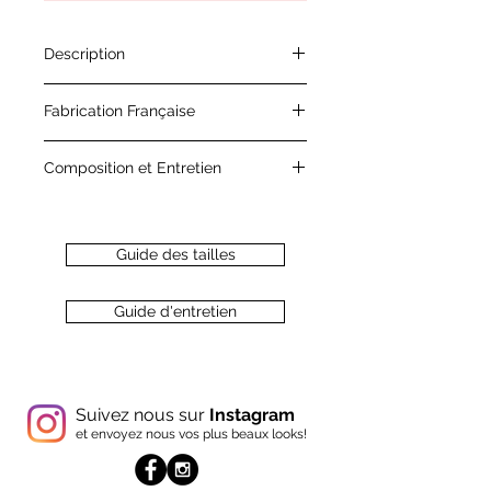
Description
Incontournable rayure !
Fabrication Française
Chemise légèrement ajustée en
coton avec ses jolies boutons en
Chaque vêtement est confectionné
forme de coquelicot.
Composition et Entretien
avec amour dans notre atelier situé
à Lyon!
100% Coton
Tissu : Espagne
Retrouvez plus de détails sur notre
Guide des tailles
page " Guide d'entretien "
Guide d'entretien
Suivez nous sur
Instagram
et envoyez nous vos plus beaux looks!