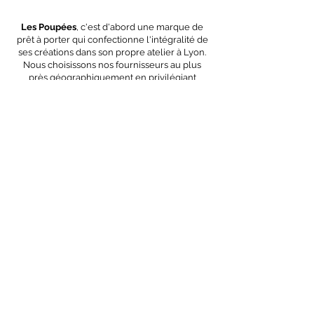
Les Poupées
, c'est d'abord une marque de
prêt à porter qui confectionne l'intégralité de
ses créations dans son propre atelier à Lyon.
Nous choisissons nos fournisseurs au plus
près géographiquement en privilégiant
toujours 3 critères essentiels :
la proximité
,
la
qualité
et
l'engagement écologique
de nos
matières premières.
OEKO-TEX
GOTS
Polyester
recyclé
Nous contacter
CGV