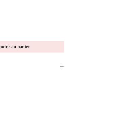
outer au panier
i noir avec son clip épi doré.