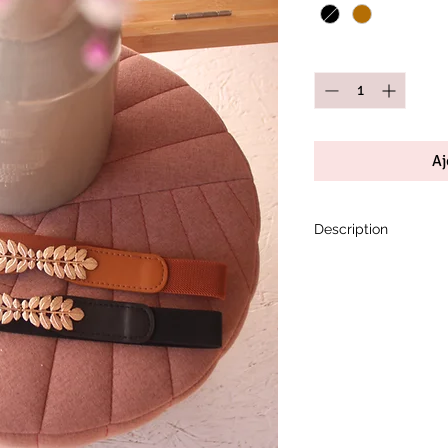
Quantité
*
Aj
Description
Le come back!
Ceinture élastique un