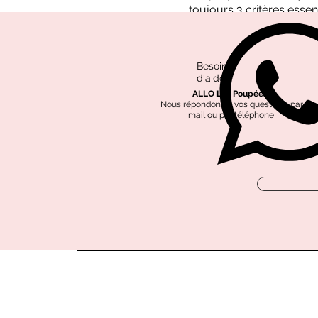
toujours 3 critères essent
Besoin
d'aide?
ALLO Les Poupées?
Nous répondons à vos questions par
mail ou par téléphone!