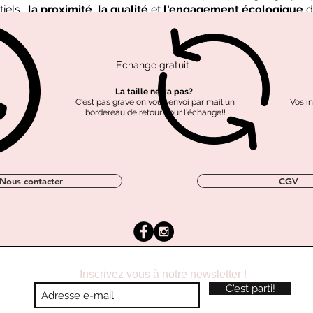
iels :
la proximité
,
la qualité
et
l'engagement écologique
d
Echange gratuit
Tissus labellisé OEKO-
Coton labellisé GOTS
Polyester recyclé
TEX
La taille ne va pas?
C'est pas grave on vous envoi par mail un
Vos i
bordereau de retour pour l'échange!!
Nous contacter
CGV
Inscrivez vous à notre newsletter !
C'est parti!