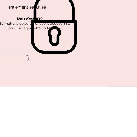
Paiement sécurisé
Mais c'est sûr?
nformations de paiement sont codées SSL
pour protéger votre carte.