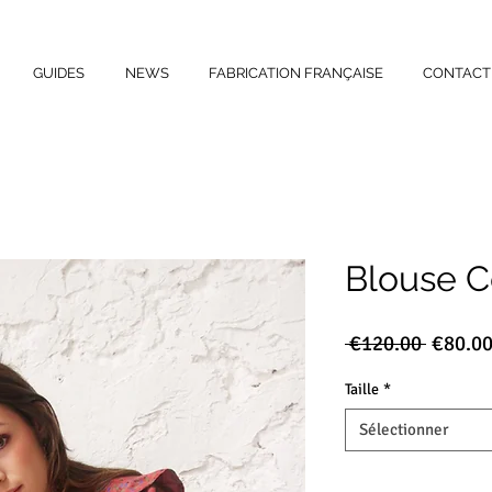
GUIDES
NEWS
FABRICATION FRANÇAISE
CONTACT
Blouse C
Prix
 €120.00 
€80.0
origina
Taille
*
Sélectionner
Quantité
*