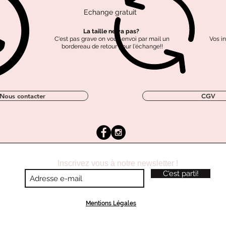
Echange gratuit
Tissus labellisé OEKO-
Coton labellisé GOTS
Polyester recyclé
TEX
La taille ne va pas?
C'est pas grave on vous envoi par mail un
Vos i
bordereau de retour pour l'échange!!
Nous contacter
CGV
Inscrivez vous à notre newsletter !
C'est parti!
Mentions Légales