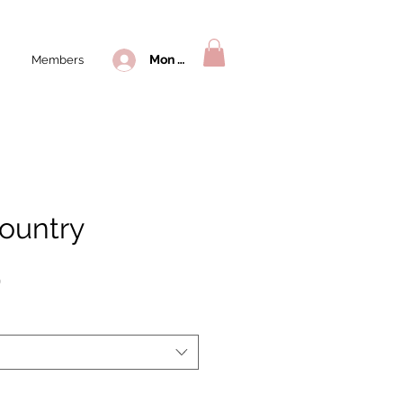
Mon compte
Members
ountry
Prix
0
l
promotionnel