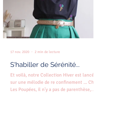
17 nov. 2020
2 min de lecture
S'habiller de Sérénité...
Et voilà, notre Collection Hiver est lancée
sur une mélodie de re confinement ... Chez
Les Poupées, il n'y a pas de parenthèse,
on...