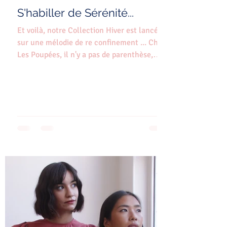
S'habiller de Sérénité...
Et voilà, notre Collection Hiver est lancée
sur une mélodie de re confinement ... Chez
Les Poupées, il n'y a pas de parenthèse,
on...