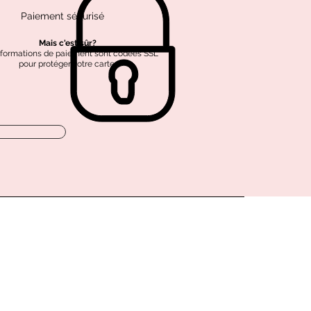
Paiement sécurisé
Mais c'est sûr?
nformations de paiement sont codées SSL
pour protéger votre carte.