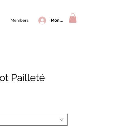
Mon compte
Members
t Pailleté
rix
romotionnel