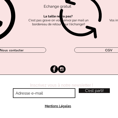
Echange gratuit
Tissus labellisé OEKO-
Coton labellisé GOTS
Polyester recyclé
TEX
La taille ne va pas?
C'est pas grave on vous envoi par mail un
Vos i
bordereau de retour pour l'échange!!
Nous contacter
CGV
Inscrivez vous à notre newsletter !
C'est parti!
Mentions Légales