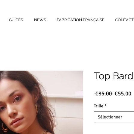
GUIDES
NEWS
FABRICATION FRANÇAISE
CONTACT
Top Bardo
Prix
P
 €85.00 
€55.00
original
p
Taille
*
Sélectionner
Quantité
*