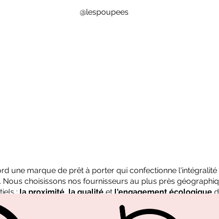
@lespoupees
bord une marque de prêt à porter qui confectionne l'intégralit
n. Nous choisissons nos fournisseurs au plus près géographiq
iels :
la proximité
,
la qualité
et
l'engagement écologique
d