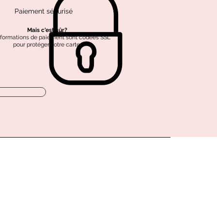
Paiement sécurisé
Mais c'est sûr?
nformations de paiement sont codées SSL
pour protéger votre carte.