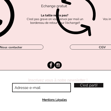
Echange gratuit
Tissus labellisé OEKO-
Coton labellisé GOTS
Polyester recyclé
TEX
La taille ne va pas?
C'est pas grave on vous envoi par mail un
Vos i
bordereau de retour pour l'échange!!
Nous contacter
CGV
Inscrivez vous à notre newsletter !
C'est parti!
Mentions Légales