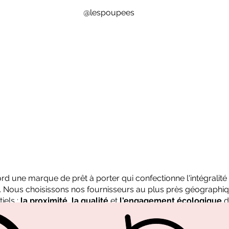
@lespoupees
bord une marque de prêt à porter qui confectionne l'intégralit
n. Nous choisissons nos fournisseurs au plus près géographiq
iels :
la proximité
,
la qualité
et
l'engagement écologique
d