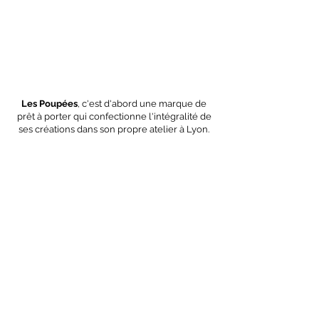
Les Poupées
, c'est d'abord une marque de
prêt à porter qui confectionne l'intégralité de
ses créations dans son propre atelier à Lyon.
Nous choisissons nos fournisseurs au plus
près géographiquement en privilégiant
toujours 3 critères essentiels :
la proximité
,
la
qualité
et
l'engagement écologique
de nos
matières premières.
OEKO-TEX
GOTS
Polyester
recyclé
Nous contacter