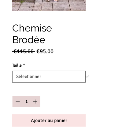
Chemise
Brodée
Prix
Prix
 €115.00 
€95.00
original
promotionnel
Taille
*
Quantité
*
Ajouter au panier